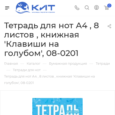
0
Тетрадь для нот А4 , 8
листов , книжная
'Клавиши на
голубом', 08-0201
—
—
—
Главная
Каталог
Бумажная продукция
Тетради
—
—
Тетради для нот
Тетрадь для нот А4 , 8 листов , книжная 'Клавиши на
голубом', 08-0201