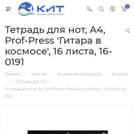
0
Тетрадь для нот, A4,
Prof-Press 'Гитара в
космосе', 16 листа, 16-
0191
—
—
—
Главная
Каталог
Бумажная продукция
Тетради
—
—
Тетради для нот
Тетрадь для нот, A4, Prof-Press 'Гитара в космосе', 16 листа, 16-
0191