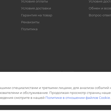
Условия оплаты
Условия дос
Условия доставки
Обмен и воз
Гарантия на товар
Вопрос-отве
Реквизиты
Политика
ашими специалистами и третьими лицами, для анализа событий н
ьзователями и обслуживание. Продолжая просмотр страниц нашег
сведения смотрите в нашей
Политике в отношении файлов Cookie
.