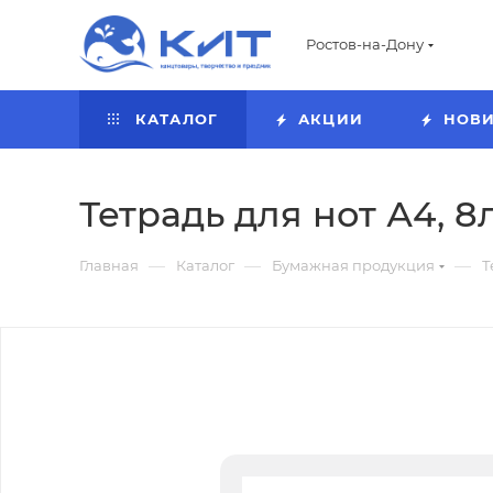
Ростов-на-Дону
КАТАЛОГ
АКЦИИ
НОВ
Тетрадь для нот А4, 8
—
—
—
Главная
Каталог
Бумажная продукция
Т