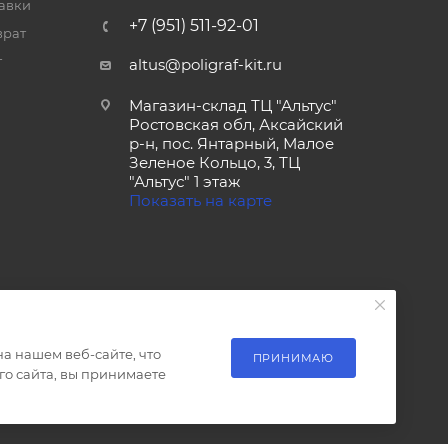
тавки
+7 (951) 511-92-01
врат
т
altus@poligraf-kit.ru
Магазин-склад ТЦ "Альтус"
Ростовская обл, Аксайский
р-н, пос. Янтарный, Малое
Зеленое Кольцо, 3, ТЦ
"Альтус" 1 этаж
Показать на карте
а нашем веб-сайте, что
ПРИНИМАЮ
о сайта, вы принимаете