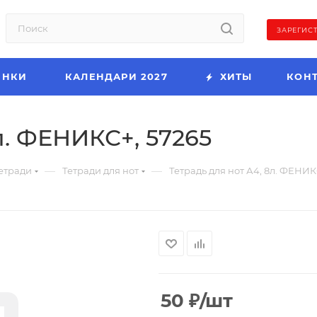
ЗАРЕГИС
ИНКИ
КАЛЕНДАРИ 2027
ХИТЫ
КОН
л. ФЕНИКС+, 57265
—
—
етради
Тетради для нот
Тетрадь для нот А4, 8л. ФЕНИК
50
₽
/шт