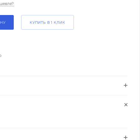
шевле?
ИНУ
КУПИТЬ В 1 КЛИК
о