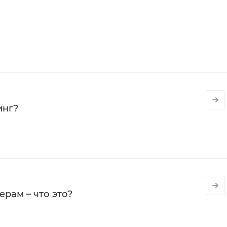
инг?
рам – что это?