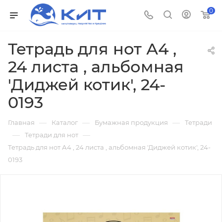
0
Тетрадь для нот А4 ,
24 листа , альбомная
'Диджей котик', 24-
0193
—
—
—
Главная
Каталог
Бумажная продукция
Тетради
—
—
Тетради для нот
Тетрадь для нот А4 , 24 листа , альбомная 'Диджей котик', 24-
0193