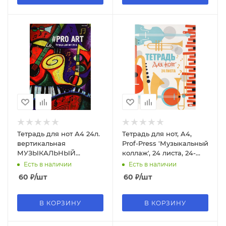
Тетрадь для нот А4 24л.
Тетрадь для нот, A4,
вертикальная
Prof-Press 'Музыкальный
МУЗЫКАЛЬНЫЙ
коллаж', 24 листа, 24-
АВАНГАРД, 24-8810
0196
Есть в наличии
Есть в наличии
60
₽
/шт
60
₽
/шт
В КОРЗИНУ
В КОРЗИНУ