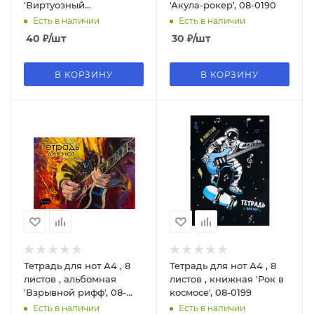
'Виртуозный
'Акула-рокер', 08-0190
саксофонист', 16-8807
Есть в наличии
Есть в наличии
40
₽
/шт
30
₽
/шт
В КОРЗИНУ
В КОРЗИНУ
Тетрадь для нот А4 , 8
Тетрадь для нот А4 , 8
листов , альбомная
листов , книжная 'Рок в
'Взрывной рифф', 08-
космосе', 08-0199
8801
Есть в наличии
Есть в наличии