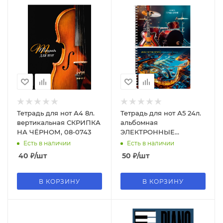
Тетрадь для нот А4 8л.
Тетрадь для нот А5 24л.
вертикальная СКРИПКА
альбомная
НА ЧЁРНОМ, 08-0743
ЭЛЕКТРОННЫЕ
ИНСТРУМЕНТЫ, 24-1028
Есть в наличии
Есть в наличии
40
₽
/шт
50
₽
/шт
В КОРЗИНУ
В КОРЗИНУ