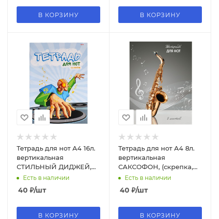
В КОРЗИНУ
В КОРЗИНУ
Тетрадь для нот А4 16л.
Тетрадь для нот А4 8л.
вертикальная
вертикальная
СТИЛЬНЫЙ ДИДЖЕЙ,
САКСОФОН, (скрепка,
(скрепка, цвет.
цветная мелов.обл.), 08-
Есть в наличии
Есть в наличии
мелов.обл.) 16-0198
0744
40
₽
/шт
40
₽
/шт
В КОРЗИНУ
В КОРЗИНУ