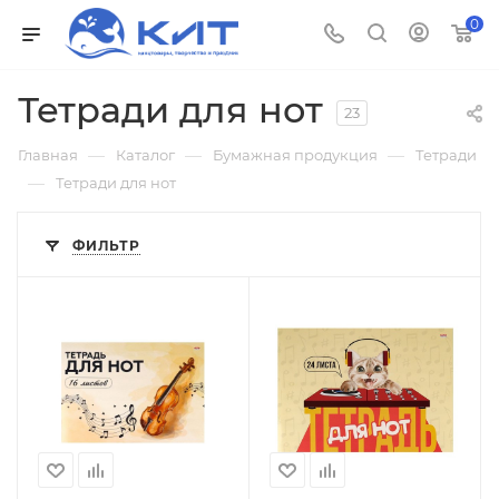
0
Тетради для нот
23
—
—
—
Главная
Каталог
Бумажная продукция
Тетради
—
Тетради для нот
ФИЛЬТР