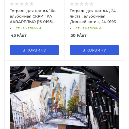
Тетрадь для нот А4 16л.
Тетрадь для нот А4 , 24
альбомная СКРИПКА
листа , альбомная
АКВАРЕЛЬЮ (16-0195)
'Диджей котик', 24-0193
(скр, цветная
Есть в наличии
Есть в наличии
мелов.обл.)
45
₽
/шт
50
₽
/шт
В КОРЗИНУ
В КОРЗИНУ