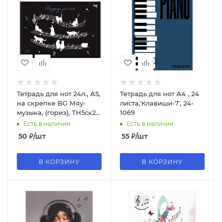
Тетрадь для нот 24л., А5,
Тетрадь для нот А4 , 24
на скрепке BG Мяу-
листа,'Клавиши-7', 24-
музыка, (гориз), ТН5ск24
1069
57829
Есть в наличии
Есть в наличии
50
₽
/шт
55
₽
/шт
В КОРЗИНУ
В КОРЗИНУ