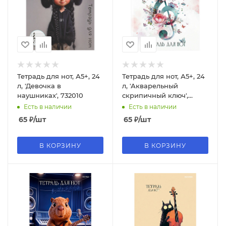
Тетрадь для нот, А5+, 24
Тетрадь для нот, А5+, 24
л, 'Девочка в
л, 'Акварельный
наушниках', 732010
скрипичный ключ',
73208
Есть в наличии
Есть в наличии
65
₽
/шт
65
₽
/шт
В КОРЗИНУ
В КОРЗИНУ