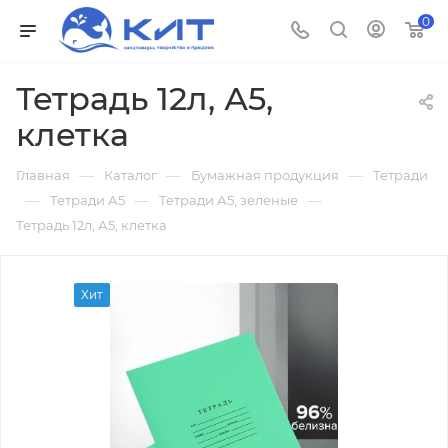
0
Тетрадь 12л, А5,
клетка
—
—
—
Главная
Каталог
Бумажная продукция
Тетради
—
—
—
Тетради А5
Тетради А5, зеленые
Тетрадь 12л, А5, клетка
Хит