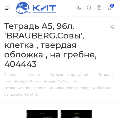
0
Тетрадь А5, 96л.
'BRAUBERG.Cовы',
клетка , твердая
обложка , на гребне,
404443
—
—
—
Главная
Каталог
Бумажная продукция
Тетради
—
—
—
Тетради А5
Тетради А5, 96 л.
Тетрадь А5, 96л. 'BRAUBERG.Cовы', клетка , твердая обложка ,
на гребне, 404443