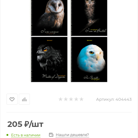
Артикул:
404443
205
₽
/шт
Нашли дешевле?
Есть в наличии