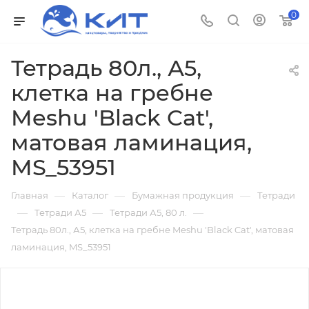
0
Тетрадь 80л., А5,
клетка на гребне
Meshu 'Black Cat',
матовая ламинация,
MS_53951
—
—
—
Главная
Каталог
Бумажная продукция
Тетради
—
—
—
Тетради А5
Тетради А5, 80 л.
Тетрадь 80л., А5, клетка на гребне Meshu 'Black Cat', матовая
ламинация, MS_53951