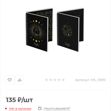
Артикул:
MS_53951
135
₽
/шт
Нашли дешевле?
Нет в наличии