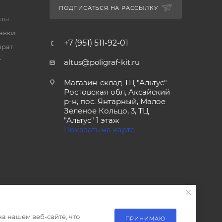
ПОДПИСАТЬСЯ НА РАССЫЛКУ
аты
тавки
+7 (951) 511-92-01
врат
т
altus@poligraf-kit.ru
Магазин-склад ТЦ "Альтус"
Ростовская обл, Аксайский
р-н, пос. Янтарный, Малое
Зеленое Кольцо, 3, ТЦ
"Альтус" 1 этаж
Показать на карте
а нашем веб-сайте, что
ПРИНИМАЮ