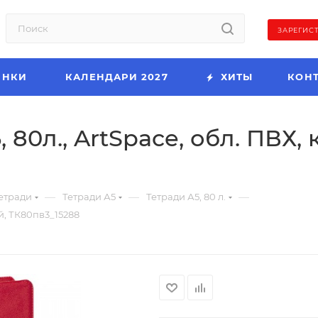
ЗАРЕГИС
ИНКИ
КАЛЕНДАРИ 2027
ХИТЫ
КОН
 80л., ArtSpace, обл. ПВХ,
—
—
—
етради
Тетради А5
Тетради А5, 80 л.
ый, ТК80пв3_15288