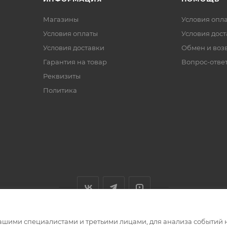
Магазины
Условия опл
Условия оплаты
Условия дос
Условия доставки
Обмен и воз
Гарантия на товар
Вопрос-отве
Реквизиты
Политика
ашими специалистами и третьими лицами, для анализа событий н