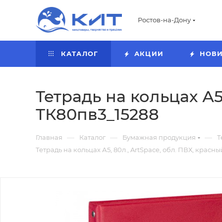
Ростов-на-Дону
КАТАЛОГ
АКЦИИ
НОВ
Тетрадь на кольцах А5,
ТК80пв3_15288
—
—
—
Главная
Каталог
Бумажная продукция
Т
Тетрадь на кольцах А5, 80л., ArtSpace, обл. ПВХ, красн