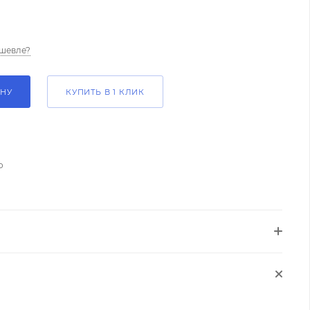
шевле?
ИНУ
КУПИТЬ В 1 КЛИК
о