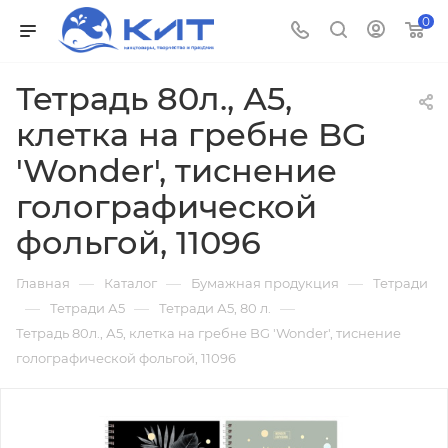
0
Тетрадь 80л., А5,
клетка на гребне BG
'Wonder', тиснение
голографической
фольгой, 11096
—
—
—
Главная
Каталог
Бумажная продукция
Тетради
—
—
—
Тетради А5
Тетради А5, 80 л.
Тетрадь 80л., А5, клетка на гребне BG 'Wonder', тиснение
голографической фольгой, 11096