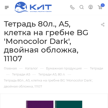
0
Тетрадь 80л., А5,
клетка на гребне BG
'Monocolor Dark',
двойная обложка,
11107
—
—
—
Главная
Каталог
Бумажная продукция
Тетради
—
—
—
Тетради А5
Тетради А5, 80 л.
Тетрадь 80л., А5, клетка на гребне BG 'Monocolor Dark',
двойная обложка, 11107