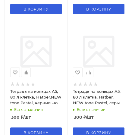
В КОРЗИНУ
В КОРЗИНУ
Тетрадь на кольцах А5,
Тетрадь на кольцах А5,
80 л клетка, Hatber.NEW
80 л клетка, Hatber.
tone Pastel, чернильное
NEW tone Pastel, серый
небо, офсет, 599242
агат, офсет, 599235
Есть в наличии
Есть в наличии
300
₽
/шт
300
₽
/шт
В КОРЗИНУ
В КОРЗИНУ