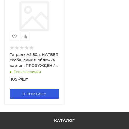
Тетрадь А5 80л. HATBER
скоба, линия, обложка
картон, ПРОБУЖДЕНИЕ
ПРИРОДЫ (микс),
Есть в наличии
046931
105
₽
/шт
В КОРЗИНУ
КАТАЛОГ