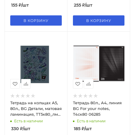
572641
155
₽
/шт
255
₽
/шт
В КОРЗИНУ
В КОРЗИНУ
Тетрадь на кольцах А5,
Тетрадь 80л., А4, линия
80л., BG Детали, матовая
BG For your notes,
ламинация, ТТ5к80_лм
Т4ск80 06285
59497
Есть в наличии
Есть в наличии
330
₽
/шт
185
₽
/шт