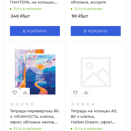
ПАНТЕРА, на кольцах,
обложка, ассорти
Т80-4894
Есть в наличии
Есть в наличии
240
₽
/шт
90
₽
/шт
В КОРЗИНУ
В КОРЗИНУ
Тетрадь-перевертыш 80
Тетрадь на кольцах А5,
л. НЕЖНОСТЬ, клетка,
80 л клетка,
офсет, обложка мелов.
Hatber.Dream, офсет,
картон, 64358
обложка - слим-картон,
Есть в наличии
Есть в наличии