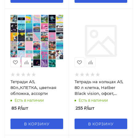
Тетради А5,
Тетрадь на кольцах А5,
80л.,КЛЕТКА, цветная
80 л клетка, Hatber
обложка, ассорти
Black vision, офсет,
обложка - слим-картон,
Есть в наличии
Есть в наличии
572658
85
₽
/шт
255
₽
/шт
В КОРЗИНУ
В КОРЗИНУ