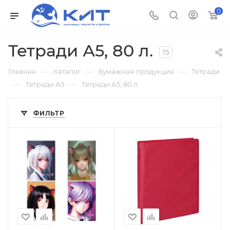
0
Тетради А5, 80 л.
15
—
—
—
Главная
Каталог
Бумажная продукция
Тетради
—
—
Тетради А5
Тетради А5, 80 л.
ФИЛЬТР