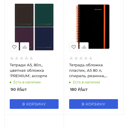
Тетради А5, 80л.,
Тетрадь обложка
цветная обложка
пластик, А5 80 л,
'PREMIUM', ассорти
спираль, резинка,
клетка, BRAUBERG,
Есть в наличии
Есть в наличии
черный/оранжевый,
90
₽
/шт
180
₽
/шт
405386
В КОРЗИНУ
В КОРЗИНУ