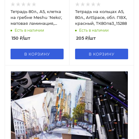
Тетрадь 80л., А5, клетка
Тетрадь на кольцах А5,
на гребне Meshu 'Neko',
80л., ArtSpace, обл. ПВХ,
матовая ламинация,
красный, ТК80пв3_15288
MS_53953
Есть в наличии
Есть в наличии
150
₽
/шт
205
₽
/шт
В КОРЗИНУ
В КОРЗИНУ