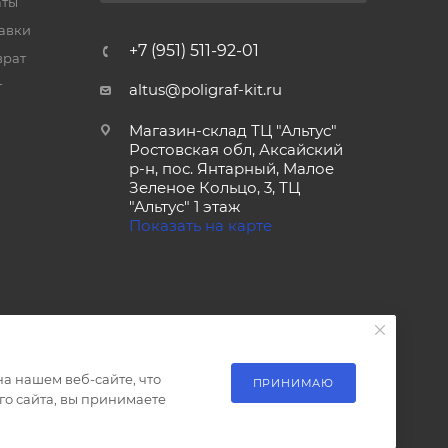
аты
тавки
+7 (951) 511-92-01
врат
т
altus@poligraf-kit.ru
Магазин-склад ТЦ "Альтус"
Ростовская обл, Аксайский
р-н, пос. Янтарный, Малое
Зеленое Кольцо, 3, ТЦ
"Альтус" 1 этаж
Показать на карте
а нашем веб-сайте, что
ПРИНИМАЮ
о сайта, вы принимаете