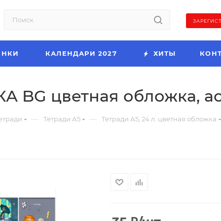
ЗАРЕГИС
ИНКИ
КАЛЕНДАРИ 2027
ХИТЫ
КОН
ТКА BG цветная обложка, а
—
—
етради
Тетради А5
Тетради А5, 24 л. цветная обложка