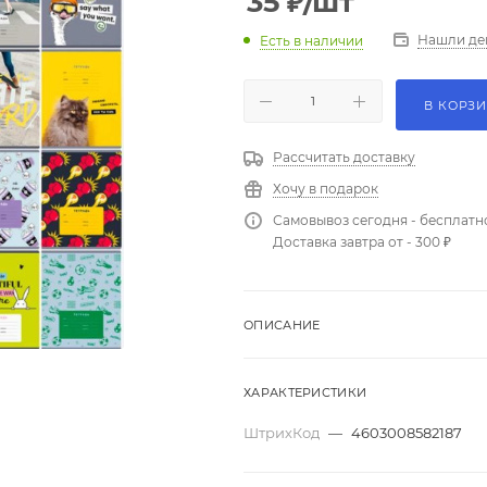
35
₽
/шт
Нашли де
Есть в наличии
В КОРЗ
Рассчитать доставку
Хочу в подарок
Самовывоз сегодня - бесплатн
Доставка завтра от - 300 ₽
ОПИСАНИЕ
ХАРАКТЕРИСТИКИ
ШтрихКод
—
4603008582187