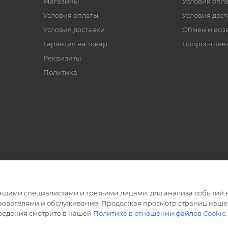
Магазины
Условия опл
Условия оплаты
Условия дос
Условия доставки
Обмен и воз
Гарантия на товар
Вопрос-отве
Реквизиты
Политика
ашими специалистами и третьими лицами, для анализа событий н
ьзователями и обслуживание. Продолжая просмотр страниц нашег
сведения смотрите в нашей
Политике в отношении файлов Cookie
.