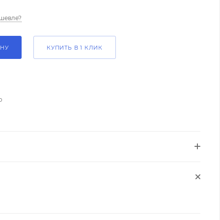
шевле?
ИНУ
КУПИТЬ В 1 КЛИК
о