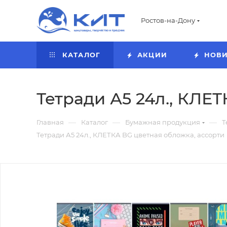
Ростов-на-Дону
КАТАЛОГ
АКЦИИ
НОВ
Тетради А5 24л., КЛЕ
—
—
—
Главная
Каталог
Бумажная продукция
Т
Тетради А5 24л., КЛЕТКА BG цветная обложка, ассорти