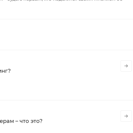
инг?
рам – что это?