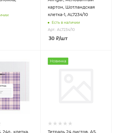
картон, Шотландская
клетка-1, AL7234/10
личии
Есть в наличии
Арт.: AL7234/10
30
₽
/шт
Новинка
 24л., клетка,
Тетрадь 24 листов, А5,