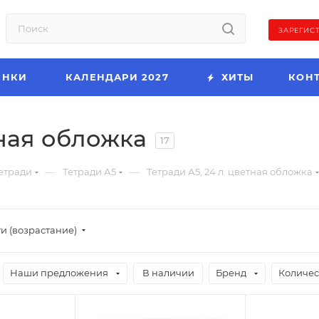
ЗАРЕГИС
ИНКИ
КАЛЕНДАРИ 2027
ХИТЫ
КОН
тная обложка
17
—
—
етради
Тетради А5
Тетради А5, 24 л. цветная обложка
и (возрастание)
Наши предложения
В наличии
Бренд
Количес