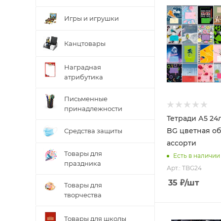
Игры и игрушки
Канцтовары
Наградная
атрибутика
Письменные
принадлежности
Тетради А5 24
BG цветная об
Средства защиты
ассорти
Товары для
Есть в наличии
праздника
Арт.: TBG24
35
₽
/шт
Товары для
творчества
Товары для школы