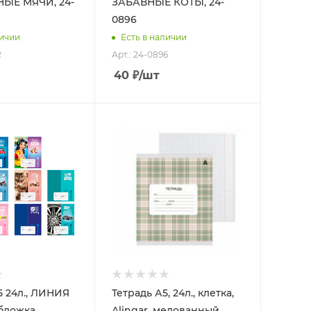
ЫЕ МЯЧИ, 24-
ЗАБАВНЫЕ КОТЫ, 24-
0896
личии
Есть в наличии
2
Арт.: 24-0896
40
₽
/шт
5 24л., ЛИНИЯ
Тетрадь А5, 24л., клетка,
бложка,
Alingar, мелованный