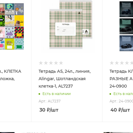
л., КЛЕТКА
Тетрадь А5, 24л., линия,
Тетрадь К
ложка,
Alingar, Шотландская
РАЗНЫЕ 
клетка-1, AL7237
24-0900
Есть в наличии
Есть в на
Арт.: AL7237
Арт.: 24-090
30
₽
/шт
40
₽
/шт