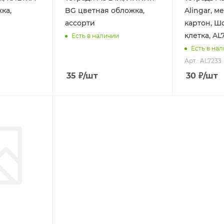
ка,
BG цветная обложка,
Alingar, 
ассорти
картон, Ш
клетка, AL
Есть в наличии
Есть в на
Арт.: AL7233
35
₽
/шт
30
₽
/шт