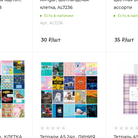
8
клетка, AL7236
ассорти
Есть в наличии
Есть в на
Арт.: AL7236
30
₽
/шт
35
₽
/шт
л., КЛЕТКА
Тетради А5 24л., ЛИНИЯ
Тетрадь А5,