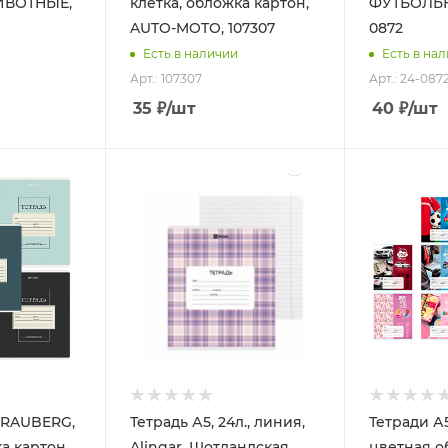
ИВОТНЫЕ,
клетка, обложка картон,
ФУТБОЛЬН
AUTO-MOTO, 107307
0872
Есть в наличии
Есть в на
Арт.: 107307
Арт.: 24-087
35
₽
/шт
40
₽
/шт
 BRAUBERG,
Тетрадь А5, 24л., линия,
Тетради А
а картон,
Alingar, Шотландская
цветная о