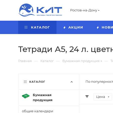
Ростов-на-Дону
КАТАЛОГ
АКЦИИ
НОВ
Тетради А5, 24 л. цве
—
—
—
Главная
Каталог
Бумажная продукция
Т
По популярност
КАТАЛОГ
Бумажная
Цена
продукция
общие календари