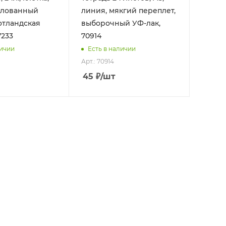
мелованный
линия, мякгий переплет,
отландская
выборочный УФ-лак,
7233
70914
личии
Есть в наличии
Арт.: 70914
45
₽
/шт