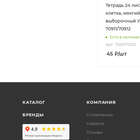
Тетрадь 24 лис
клетка, мякгий
выборочный У
70911/70912
Есть в наличии
Арт.: 70911/70912
45
₽
/шт
КАТАЛОГ
КОМПАНИЯ
БРЕНДЫ
О компании
Новости
Отзывы