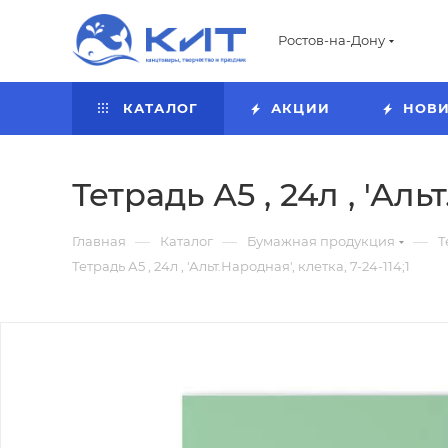
Ростов-на-Дону
КАТАЛОГ
АКЦИИ
НОВ
Тетрадь А5 , 24л , 'Альт
—
—
—
Главная
Каталог
Бумажная продукция
Т
Тетрадь А5 , 24л , 'Альт.Народная', клетка, 7-24-114;1