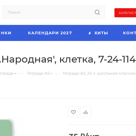
ЗАРЕГИС
ИНКИ
КАЛЕНДАРИ 2027
ХИТЫ
КОН
.Народная', клетка, 7-24-114
—
—
етради
Тетради А5
Тетради А5, 24 л. школьная классик