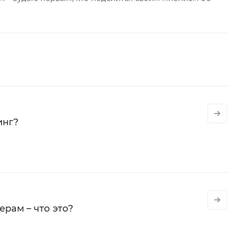
инг?
рам – что это?