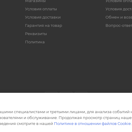
Магазины
Условия опл
Условия оплаты
Условия дос
Условия доставки
Обмен и воз
Гарантия на товар
Вопрос-отве
Реквизиты
Политика
ашими специалистами и третьими лицами, для анализа событий н
ьзователями и обслуживание. Продолжая просмотр страниц нашег
сведения смотрите в нашей
Политике в отношении файлов Cookie
.