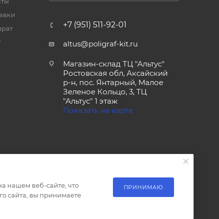
аты
тавки
+7 (951) 511-92-01
врат
т
altus@poligraf-kit.ru
Магазин-склад ТЦ "Альтус"
Ростовская обл, Аксайский
р-н, пос. Янтарный, Малое
Зеленое Кольцо, 3, ТЦ
"Альтус" 1 этаж
Показать на карте
а нашем веб-сайте, что
ПРИНИМАЮ
о сайта, вы принимаете