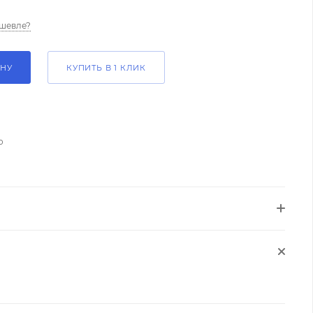
шевле?
ИНУ
КУПИТЬ В 1 КЛИК
о