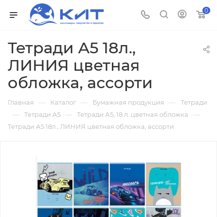
0
Тетради А5 18л.,
ЛИНИЯ цветная
обложка, ассорти
—
—
—
Главная
Каталог
Бумажная продукция
Тетради
—
—
—
Тетради А5
Тетради А5, 18 л. цветная обложка
Тетради А5 18л., ЛИНИЯ цветная обложка, ассорти