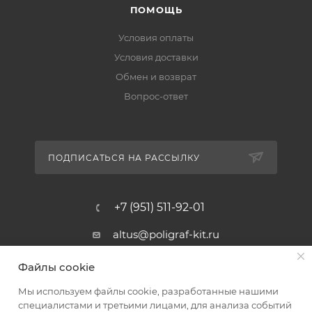
ПОМОЩЬ
Условия оплаты
Условия доставки
Обмен и возврат
Вопрос-ответ
ПОДПИСАТЬСЯ НА РАССЫЛКУ
+7 (951) 511-92-01
altus@poligraf-kit.ru
Магазин-склад ТЦ "Альтус"
Файлы cookie
Ростовская обл, Аксайский р-н,
пос. Янтарный, Малое Зеленое
Мы используем файлы cookie, разработанные нашими
Кольцо, 3, ТЦ "Альтус" 1 этаж
специалистами и третьими лицами, для анализа событий