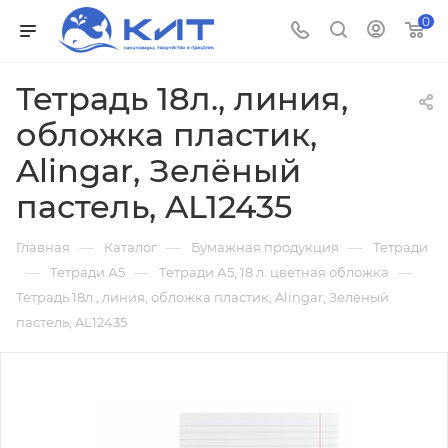
0
Тетрадь 18л., линия,
обложка пластик,
Alingar, Зелёный
пастель, AL12435
—
—
—
Главная
Каталог
Бумажная продукция
Тетради
—
—
—
Тетради А5
Тетради А5, 18 л. цветная обложка
Тетрадь 18л., линия, обложка пластик, Alingar, Зелёный
пастель, AL12435