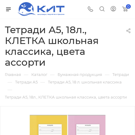
0
Тетради А5, 18л.,
КЛЕТКА школьная
классика, цвета
ассорти
—
—
—
Главная
Каталог
Бумажная продукция
Тетради
—
—
Тетради А5
Тетради А5, 18 л. школьная классика
—
Тетради А5, 18л., КЛЕТКА школьная классика, цвета ассорти