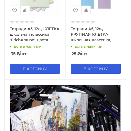
Тетради А5, 12л., КЛЕТКА
Тетради А5, 12л.,
школьная классика
КРУПНАЯ КЛЕТКА
'ErichKrause', цвета
школьная классика,
ассорти
цвета ассорти
Есть в наличии
Есть в наличии
35
₽
/шт
25
₽
/шт
В КОРЗИНУ
В КОРЗИНУ