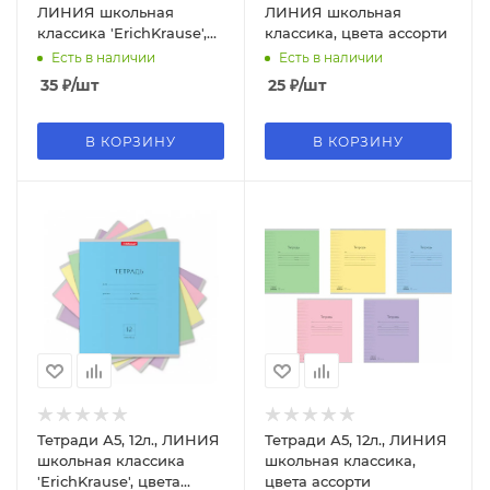
ЛИНИЯ школьная
ЛИНИЯ школьная
классика 'ErichKrause',
классика, цвета ассорти
цвета ассорти
Есть в наличии
Есть в наличии
35
₽
/шт
25
₽
/шт
В КОРЗИНУ
В КОРЗИНУ
Тетради А5, 12л., ЛИНИЯ
Тетради А5, 12л., ЛИНИЯ
школьная классика
школьная классика,
'ErichKrause', цвета
цвета ассорти