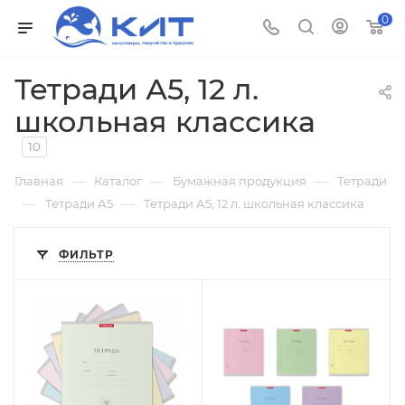
0
Тетради А5, 12 л.
школьная классика
10
—
—
—
Главная
Каталог
Бумажная продукция
Тетради
—
—
Тетради А5
Тетради А5, 12 л. школьная классика
ФИЛЬТР