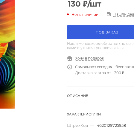
130
₽
/шт
Нашли де
Нет в наличии
ПОД ЗАКАЗ
Наши менеджеры обязательно свяж
вами и уточнят условия заказа
Хочу в подарок
Самовывоз сегодня - бесплатн
Доставка завтра от - 300 ₽
ОПИСАНИЕ
ХАРАКТЕРИСТИКИ
ШтрихКод
—
4620129725958