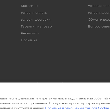
Магазины
Условия опл
Условия оплаты
Условия дос
Условия доставки
Обмен и воз
Гарантия на товар
Вопрос-отве
Реквизиты
Политика
ашими специалистами и третьими лицами, для анализа событий н
ьзователями и обслуживание. Продолжая просмотр страниц нашег
сведения смотрите в нашей
Политике в отношении файлов Cookie
.