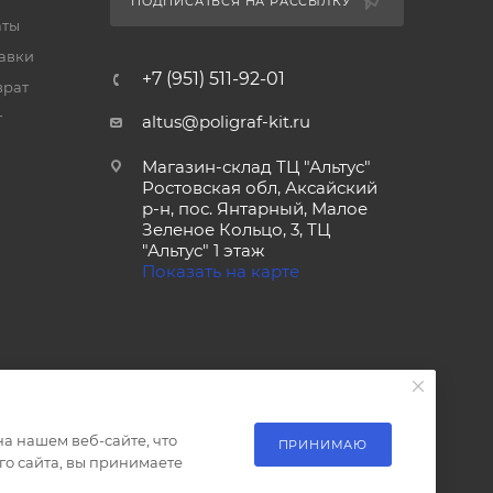
ПОДПИСАТЬСЯ НА РАССЫЛКУ
аты
тавки
+7 (951) 511-92-01
врат
т
altus@poligraf-kit.ru
Магазин-склад ТЦ "Альтус"
Ростовская обл, Аксайский
р-н, пос. Янтарный, Малое
Зеленое Кольцо, 3, ТЦ
"Альтус" 1 этаж
Показать на карте
а нашем веб-сайте, что
ПРИНИМАЮ
о сайта, вы принимаете