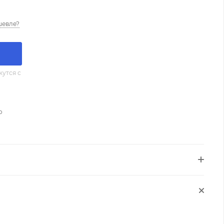
шевле?
утся с
о