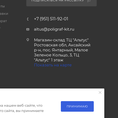
ПОДПИСАТЬСЯ НА РАССЫЛКУ
аты
тавки
+7 (951) 511-92-01
врат
т
altus@poligraf-kit.ru
Магазин-склад ТЦ "Альтус"
Ростовская обл, Аксайский
р-н, пос. Янтарный, Малое
Зеленое Кольцо, 3, ТЦ
"Альтус" 1 этаж
Показать на карте
а нашем веб-сайте, что
ПРИНИМАЮ
о сайта, вы принимаете