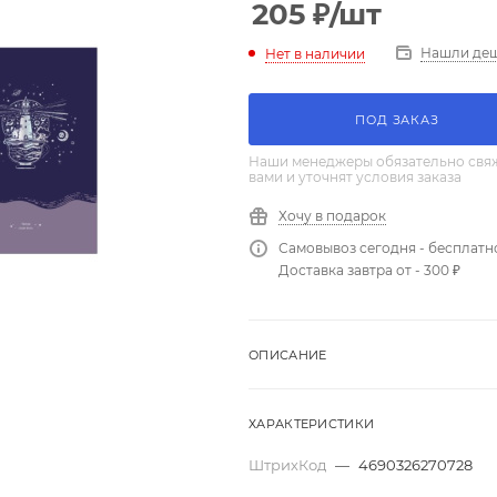
205
₽
/шт
Нашли де
Нет в наличии
ПОД ЗАКАЗ
Наши менеджеры обязательно свяж
вами и уточнят условия заказа
Хочу в подарок
Самовывоз сегодня - бесплатн
Доставка завтра от - 300 ₽
ОПИСАНИЕ
ХАРАКТЕРИСТИКИ
ШтрихКод
—
4690326270728