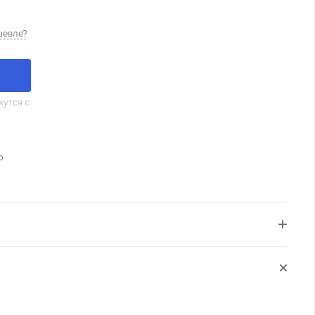
шевле?
утся с
о