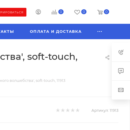
0
0
0
ТРИРОВАТЬСЯ
ТАКТЫ
ОПЛАТА И ДОСТАВКА
ва', soft-touch,
ного волшебства', soft-touch, 11913
Артикул:
11913