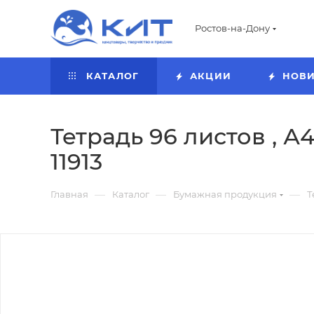
Ростов-на-Дону
КАТАЛОГ
АКЦИИ
НОВ
Тетрадь 96 листов , А4
11913
—
—
—
Главная
Каталог
Бумажная продукция
Т