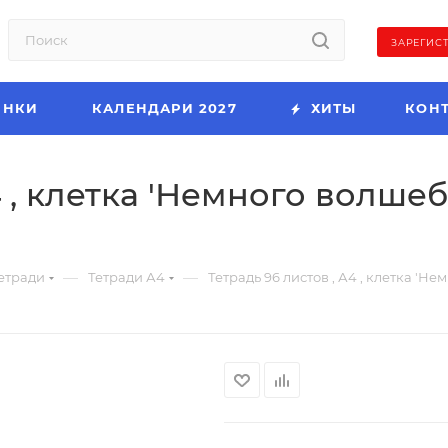
ЗАРЕГИС
ИНКИ
КАЛЕНДАРИ 2027
ХИТЫ
КОН
 , клетка 'Немного волшебст
—
—
етради
Тетради А4
Тетрадь 96 листов , А4 , клетка 'Нем