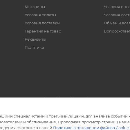
Магазины
Условия опл
Условия оплаты
Условия дос
Условия доставки
Обмен и воз
Гарантия на товар
Вопрос-отве
Реквизиты
Политика
ашими специалистами и третьими лицами, для анализа событий н
ьзователями и обслуживание. Продолжая просмотр страниц нашег
сведения смотрите в нашей
Политике в отношении файлов Cookie
.