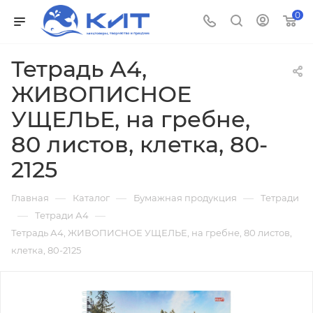
0
Тетрадь А4,
ЖИВОПИСНОЕ
УЩЕЛЬЕ, на гребне,
80 листов, клетка, 80-
2125
—
—
—
Главная
Каталог
Бумажная продукция
Тетради
—
—
Тетради А4
Тетрадь А4, ЖИВОПИСНОЕ УЩЕЛЬЕ, на гребне, 80 листов,
клетка, 80-2125