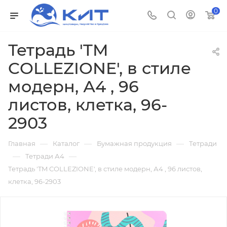
0
Тетрадь 'TM
COLLЕZIONE', в стиле
модерн, А4 , 96
листов, клетка, 96-
2903
—
—
—
Главная
Каталог
Бумажная продукция
Тетради
—
—
Тетради А4
Тетрадь 'TM COLLЕZIONE', в стиле модерн, А4 , 96 листов,
клетка, 96-2903