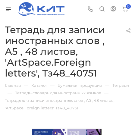
0
Тетрадь для записи
иностранных слов ,
А5 , 48 листов,
'ArtSpace.Foreign
letters', Тз48_40751
—
—
—
Главная
Каталог
Бумажная продукция
Тетради
—
—
Тетрадь-словарь для иностранных языков
Тетрадь для записи иностранных слов , А5 , 48 листов,
'ArtSpace.Foreign letters', Тз48_40751