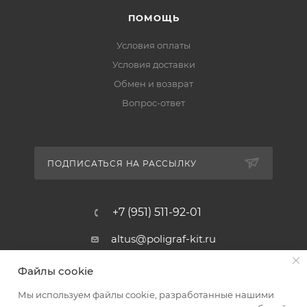
ПОМОЩЬ
Условия оплаты
Условия доставки
Обмен и возврат
Вопрос-ответ
ПОДПИСАТЬСЯ НА РАССЫЛКУ
+7 (951) 511-92-01
altus@poligraf-kit.ru
Магазин-склад ТЦ "Альтус"
Файлы cookie
Ростовская обл, Аксайский р-н,
пос. Янтарный, Малое Зеленое
Мы используем файлы cookie, разработанные нашими
Кольцо, 3, ТЦ "Альтус" 1 этаж