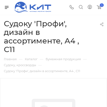
0
Судоку 'Профи',
дизайн в
ассортименте, А4 ,
С11
—
—
—
Главная
Каталог
Бумажная продукция
—
Судоку, кроссворды
Судоку 'Профи', дизайн в ассортименте, А4 , С11