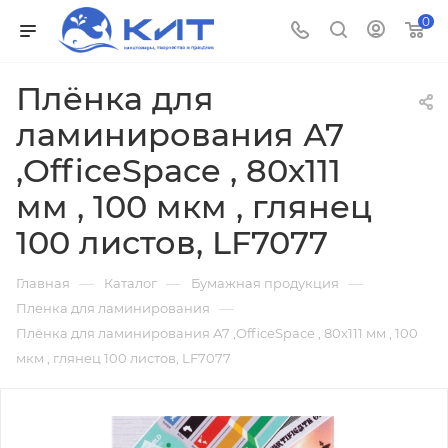
0
Плёнка для
ламинирования А7
,OfficeSpace , 80х111
мм , 100 мкм , глянец
100 листов, LF7077
—
—
—
Главная
Каталог
Бумажная продукция
—
Пленка для ламинирования
Плёнка для ламинирования А7 ,OfficeSpace , 80х111 мм , 100
мкм , глянец 100 листов, LF7077