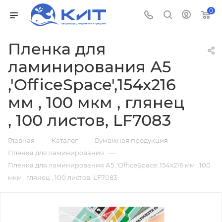
0
Пленка для
ламинирования А5
,'OfficeSpace',154х216
мм , 100 мкм , глянец
, 100 листов, LF7083
—
—
—
Главная
Каталог
Бумажная продукция
—
Пленка для ламинирования
Пленка для ламинирования А5 ,'OfficeSpace',154х216 мм , 100
мкм , глянец , 100 листов, LF7083