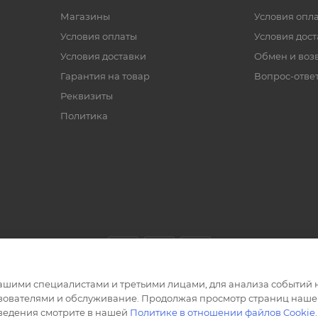
Магазины
Условия опл
Условия оплаты
Условия дос
Условия доставки
Обмен и воз
Гарантия на товар
Вопрос-отве
Реквизиты
Политика
ашими специалистами и третьими лицами, для анализа событий н
ьзователями и обслуживание. Продолжая просмотр страниц нашег
сведения смотрите в нашей
Политике в отношении файлов Cookie
.