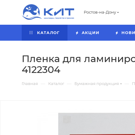
Ростов-на-Дону
КАТАЛОГ
АКЦИИ
НОВ
Пленка для ламиниров
4122304
—
—
—
Главная
Каталог
Бумажная продукция
П