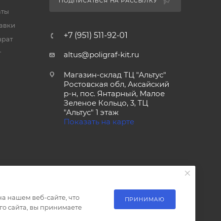
ПОДПИСАТЬСЯ НА РАССЫЛКУ
аты
тавки
+7 (951) 511-92-01
врат
т
altus@poligraf-kit.ru
Магазин-склад ТЦ "Альтус"
Ростовская обл, Аксайский
р-н, пос. Янтарный, Малое
Зеленое Кольцо, 3, ТЦ
"Альтус" 1 этаж
Показать на карте
а нашем веб-сайте, что
ПРИНИМАЮ
о сайта, вы принимаете