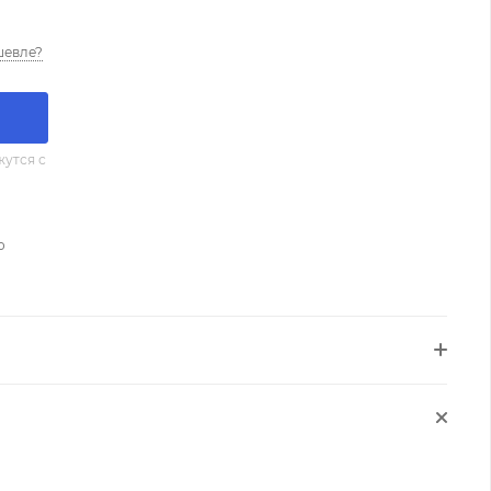
шевле?
утся с
о