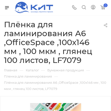
0
Плёнка для
ламинирования А6
,OfficeSpace ,100х146
мм , 100 мкм , глянец
100 листов, LF7079
—
—
—
Главная
Каталог
Бумажная продукция
—
Пленка для ламинирования
Плёнка для ламинирования А6 ,OfficeSpace ,100х146 мм , 100
мкм , глянец 100 листов, LF7079