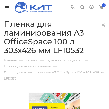
0
Пленка для
ламинирования А3
OfficeSpace 100 л
303х426 мм LF10532
—
—
—
Главная
Каталог
Бумажная продукция
—
Пленка для ламинирования
Пленка для ламинирования А3 OfficeSpace 100 л 303х426 мм
LF10532