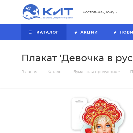
Ростов-на-Дону
КАТАЛОГ
АКЦИИ
НОВ
Плакат 'Девочка в рус
—
—
—
Главная
Каталог
Бумажная продукция
П