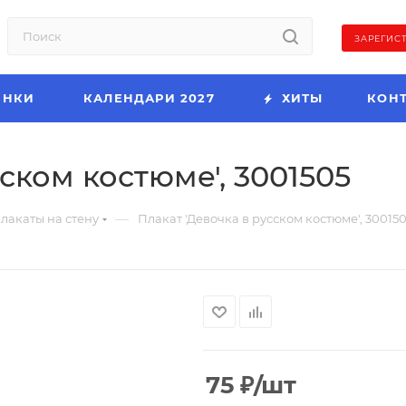
ЗАРЕГИС
ИНКИ
КАЛЕНДАРИ 2027
ХИТЫ
КОН
ском костюме', 3001505
—
лакаты на стену
Плакат 'Девочка в русском костюме', 30015
75
₽
/шт