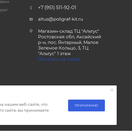
тавки
+7 (951) 511-92-01
врат
т
altus@poligraf-kit.ru
Магазин-склад ТЦ "Альтус"
Ростовская обл, Аксайский
р-н, пос. Янтарный, Малое
Зеленое Кольцо, 3, ТЦ
"Альтус" 1 этаж
Показать на карте
а нашем веб-сайте, что
ПРИНИМАЮ
о сайта, вы принимаете