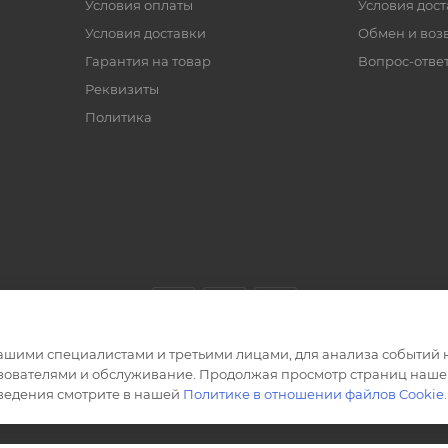
Условия оплаты
Условия дос
Условия доставки
Обмен и воз
Гарантия на товар
Вопрос-отве
Реквизиты
Политика
ашими специалистами и третьими лицами, для анализа событий н
ьзователями и обслуживание. Продолжая просмотр страниц нашег
сведения смотрите в нашей
Политике в отношении файлов Cookie
.