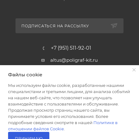
ПОДПИСАТЬСЯ НА РАССЫЛКУ
+7 (951) 511-92-01
altus@poligraf-kit.ru
Магазин-склад ТЦ "Альтус"
Файлы cookie
Ростовская обл, Аксайский р-н,
пос. Янтарный, Малое Зеленое
Мы используем файлы cookie, разработанные нашими
Кольцо, 3, ТЦ "Альтус" 1 этаж
специалистами и третьими лицами, для анализа событий
Показать на карте
на нашем веб-сайте, что позволяет нам улучшать
взаимодействие с пользователями и обслуживание.
Продолжая просмотр страниц нашего сайта, вы
принимаете условия его использования. Более
подробные сведения смотрите в нашей
Политике в
отношении файлов Cookie
.
ПРИНИМАЮ