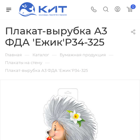
0
Плакат-вырубка А3
ФДА 'Ежик'Р34-325
—
—
—
Главная
Каталог
Бумажная продукция
—
Плакаты на стену
Плакат-вырубка А3 ФДА 'Ежик'Р34-325