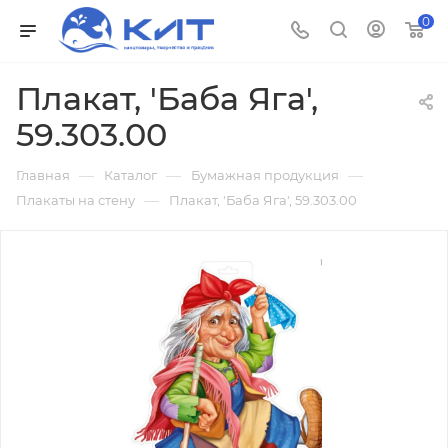
0
Плакат, 'Баба Яга',
59.303.00
—
—
—
Главная
Каталог
Бумажная продукция
—
Плакаты на стену
Плакат, 'Баба Яга', 59.303.00