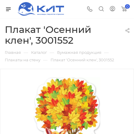
0
Плакат 'Осенний
клен', 3001552
—
—
—
Главная
Каталог
Бумажная продукция
—
Плакаты на стену
Плакат 'Осенний клен', 3001552