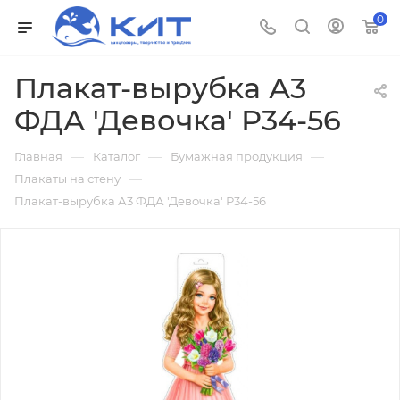
0
Плакат-вырубка А3
ФДА 'Девочка' Р34-56
—
—
—
Главная
Каталог
Бумажная продукция
—
Плакаты на стену
Плакат-вырубка А3 ФДА 'Девочка' Р34-56