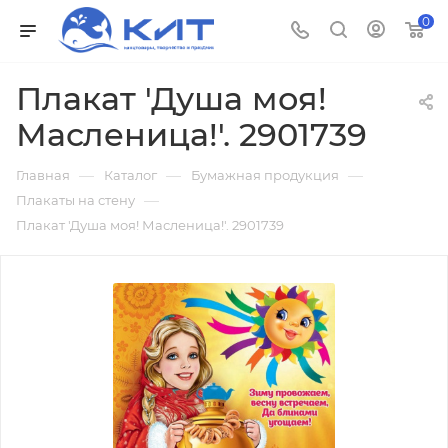
0
Плакат 'Душа моя!
Масленица!'. 2901739
—
—
—
Главная
Каталог
Бумажная продукция
—
Плакаты на стену
Плакат 'Душа моя! Масленица!'. 2901739