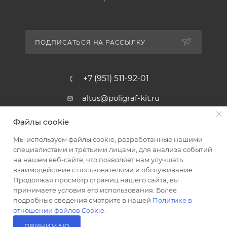
ПОДПИСАТЬСЯ НА РАССЫЛКУ
+7 (951) 511-92-01
altus@poligraf-kit.ru
Магазин-склад ТЦ "Альтус"
Файлы cookie
Ростовская обл, Аксайский р-н,
пос. Янтарный, Малое Зеленое
Мы используем файлы cookie, разработанные нашими
Кольцо, 3, ТЦ "Альтус" 1 этаж
специалистами и третьими лицами, для анализа событий
Показать на карте
на нашем веб-сайте, что позволяет нам улучшать
взаимодействие с пользователями и обслуживание.
Продолжая просмотр страниц нашего сайта, вы
принимаете условия его использования. Более
подробные сведения смотрите в нашей
Политике в
отношении файлов Cookie
.
ПРИНИМАЮ