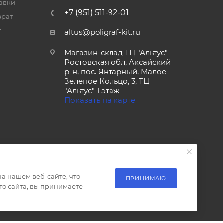
тавки
+7 (951) 511-92-01
врат
т
altus@poligraf-kit.ru
Магазин-склад ТЦ "Альтус"
Ростовская обл, Аксайский
р-н, пос. Янтарный, Малое
Зеленое Кольцо, 3, ТЦ
"Альтус" 1 этаж
Показать на карте
а нашем веб-сайте, что
ПРИНИМАЮ
о сайта, вы принимаете