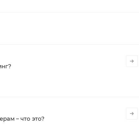
инг?
рам – что это?