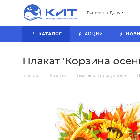
Ростов-на-Дону
КАТАЛОГ
АКЦИИ
НОВ
Плакат 'Корзина осенн
—
—
—
Главная
Каталог
Бумажная продукция
П