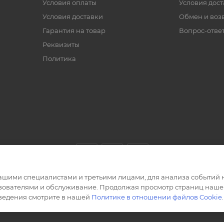
Условия оплаты
Условия дос
Условия доставки
Обмен и воз
Гарантия на товар
Вопрос-отве
Реквизиты
Политика
ашими специалистами и третьими лицами, для анализа событий н
ьзователями и обслуживание. Продолжая просмотр страниц нашег
сведения смотрите в нашей
Политике в отношении файлов Cookie
.