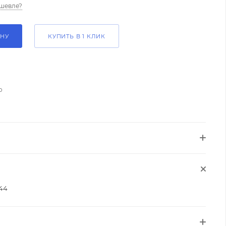
шевле?
ИНУ
КУПИТЬ В 1 КЛИК
о
44