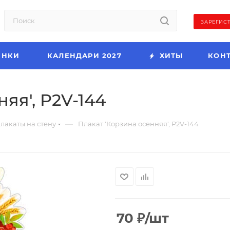
ЗАРЕГИС
ИНКИ
КАЛЕНДАРИ 2027
ХИТЫ
КОН
яя', P2V-144
—
лакаты на стену
Плакат 'Корзина осенняя', P2V-144
70
₽
/шт