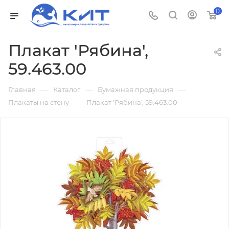
0
Плакат 'Рябина',
59.463.00
—
—
—
Главная
Каталог
Бумажная продукция
—
Плакаты на стену
Плакат 'Рябина', 59.463.00