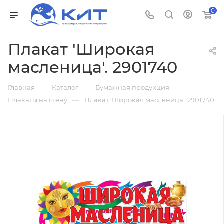
0
Плакат 'Широкая
масленица'. 2901740
—
—
—
Главная
Каталог
Бумажная продукция
—
Плакаты на стену
Плакат 'Широкая масленица'. 2901740