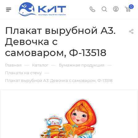
0
Плакат вырубной А3.
Девочка с
самоваром, Ф-13518
—
—
—
Главная
Каталог
Бумажная продукция
—
Плакаты на стену
Плакат вырубной А3. Девочка с самоваром, Ф-13518