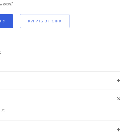
шевле?
ИНУ
КУПИТЬ В 1 КЛИК
о
005