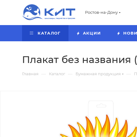
Ростов-на-Дону
КАТАЛОГ
АКЦИИ
НОВ
Плакат без названия (
—
—
—
Главная
Каталог
Бумажная продукция
П