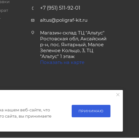
тавки
+7 (951) 511-92-01
врат
т
altus@poligraf-kit.ru
Магазин-склад ТЦ "Альтус"
Ростовская обл, Аксайский
р-н, пос. Янтарный, Малое
Зеленое Кольцо, 3, ТЦ
"Альтус" 1 этаж
Показать на карте
а нашем веб-сайте, что
ПРИНИМАЮ
о сайта, вы принимаете