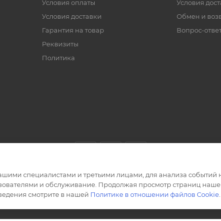
Условия оплаты
Условия дос
Условия доставки
Обмен и воз
Гарантия на товар
Вопрос-отве
Реквизиты
Политика
ашими специалистами и третьими лицами, для анализа событий н
ьзователями и обслуживание. Продолжая просмотр страниц нашег
сведения смотрите в нашей
Политике в отношении файлов Cookie
.