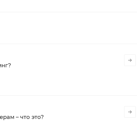
инг?
рам – что это?