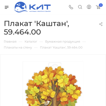
0
Плакат 'Каштан',
59.464.00
—
—
—
Главная
Каталог
Бумажная продукция
—
Плакаты на стену
Плакат 'Каштан', 59.464.00