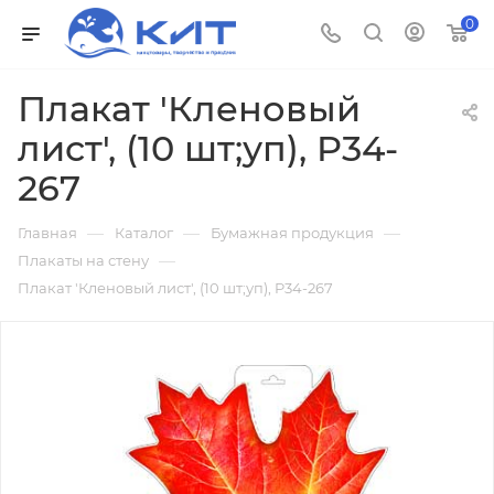
0
Плакат 'Кленовый
лист', (10 шт;уп), P34-
267
—
—
—
Главная
Каталог
Бумажная продукция
—
Плакаты на стену
Плакат 'Кленовый лист', (10 шт;уп), P34-267