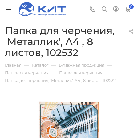
0
Папка для черчения,
'Металлик', А4 , 8
листов, 102532
—
—
—
Главная
Каталог
Бумажная продукция
—
—
Папки для черчения
Папка для черчения
Папка для черчения, 'Металлик', А4 , 8 листов, 102532