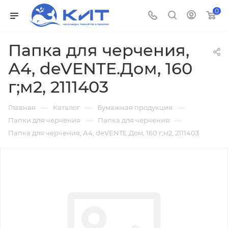
0
Папка для черчения,
А4, deVENTE.Дом, 160
г;м2, 2111403
—
—
—
Главная
Каталог
Бумажная продукция
—
—
Папки для черчения
Папка для черчения
Папка для черчения, А4, deVENTE.Дом, 160 г;м2, 2111403