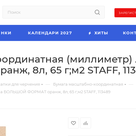
ЗАРЕГИС
ИНКИ
КАЛЕНДАРИ 2027
ХИТЫ
КОН
оординатная (миллиметр) 
ж, 8л, 65 г;м2 STAFF, 11
—
—
апки для черчения
Бумага масштабно-координатная
а БОЛЬШОЙ ФОРМАТ оранж, 8л, 65 г;м2 STAFF, 113489