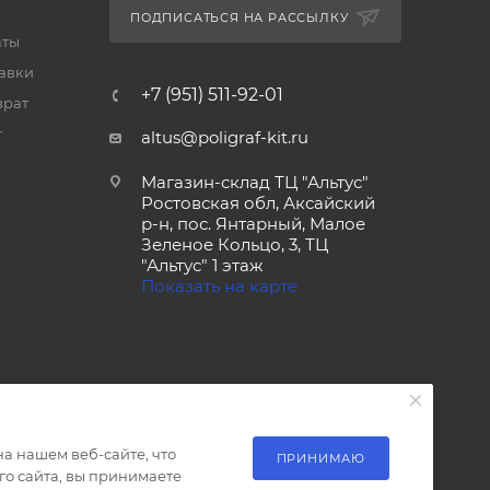
ПОДПИСАТЬСЯ НА РАССЫЛКУ
аты
тавки
+7 (951) 511-92-01
врат
т
altus@poligraf-kit.ru
Магазин-склад ТЦ "Альтус"
Ростовская обл, Аксайский
р-н, пос. Янтарный, Малое
Зеленое Кольцо, 3, ТЦ
"Альтус" 1 этаж
Показать на карте
а нашем веб-сайте, что
ПРИНИМАЮ
о сайта, вы принимаете