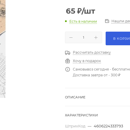
65
₽
/шт
Нашли де
Есть в наличии
В КОРЗ
Рассчитать доставку
Хочу в подарок
Самовывоз сегодня - бесплатн
Доставка завтра от - 300 ₽
ОПИСАНИЕ
ХАРАКТЕРИСТИКИ
ШтрихКод
—
4606224333793