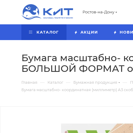
Ростов-на-Дону
КАТАЛОГ
АКЦИИ
НОВ
Бумага масштабно- к
БОЛЬШОЙ ФОРМАТ оран
—
—
—
Главная
Каталог
Бумажная продукция
П
Бумага масштабно- координатная (миллиметр) А3 скоб