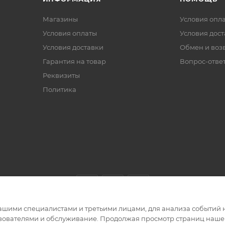
Магазины
Условия опл
Условия оплаты
Условия дос
Условия доставки
Обмен и воз
Гарантия на товар
Вопрос-отве
Реквизиты
Политика
ашими специалистами и третьими лицами, для анализа событий н
ьзователями и обслуживание. Продолжая просмотр страниц нашег