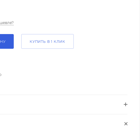
шевле?
ИНУ
КУПИТЬ В 1 КЛИК
о