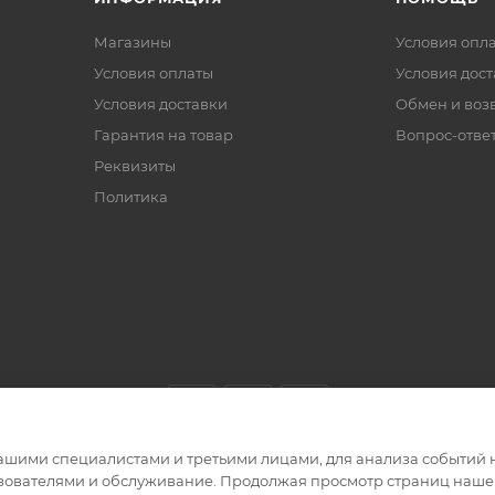
Магазины
Условия опл
Условия оплаты
Условия дос
Условия доставки
Обмен и воз
Гарантия на товар
Вопрос-отве
Реквизиты
Политика
ашими специалистами и третьими лицами, для анализа событий н
ьзователями и обслуживание. Продолжая просмотр страниц нашег