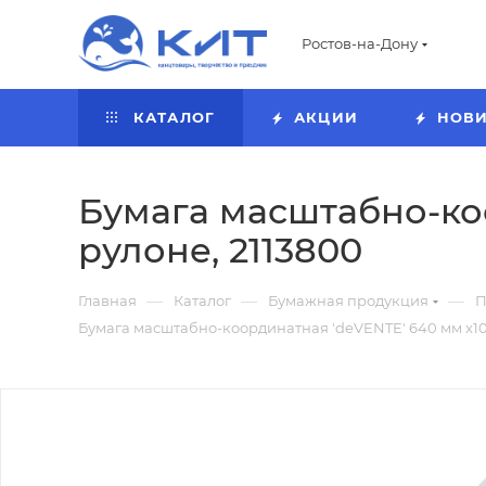
Ростов-на-Дону
КАТАЛОГ
АКЦИИ
НОВ
Бумага масштабно-коор
рулоне, 2113800
—
—
—
Главная
Каталог
Бумажная продукция
П
Бумага масштабно-координатная 'deVENTE' 640 мм x10 м,