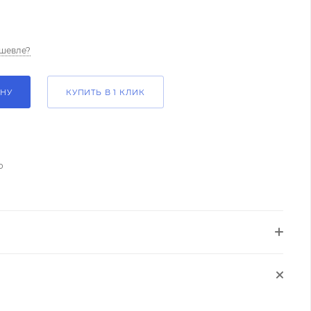
шевле?
ИНУ
КУПИТЬ В 1 КЛИК
о