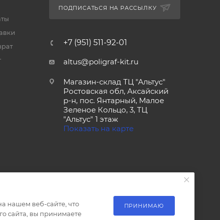
ПОДПИСАТЬСЯ НА РАССЫЛКУ
аты
тавки
+7 (951) 511-92-01
врат
т
altus@poligraf-kit.ru
Магазин-склад ТЦ "Альтус"
Ростовская обл, Аксайский
р-н, пос. Янтарный, Малое
Зеленое Кольцо, 3, ТЦ
"Альтус" 1 этаж
Показать на карте
а нашем веб-сайте, что
ПРИНИМАЮ
о сайта, вы принимаете