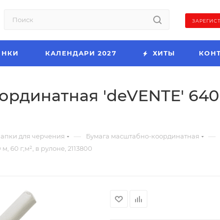
ЗАРЕГИС
ИНКИ
КАЛЕНДАРИ 2027
ХИТЫ
КОН
динатная 'deVENTE' 640 мм
—
—
апки для черчения
Бумага масштабно-координатная
 60 г;м², в рулоне, 2113800