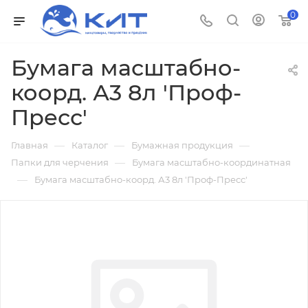
0
Бумага масштабно-
коорд. А3 8л 'Проф-
Пресс'
—
—
—
Главная
Каталог
Бумажная продукция
—
Папки для черчения
Бумага масштабно-координатная
—
Бумага масштабно-коорд. А3 8л 'Проф-Пресс'