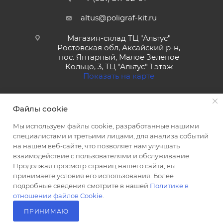
altus@poligraf-kit.ru
Магазин-склад ТЦ "Альтус"
Ростовская обл, Аксайский р-н,
пос. Янтарный, Малое Зеленое
Кольцо, 3, ТЦ "Альтус" 1 этаж
Показать на карте
Файлы cookie
Мы используем файлы cookie, разработанные нашими
специалистами и третьими лицами, для анализа событий
на нашем веб-сайте, что позволяет нам улучшать
2026 © Полиграф кит - интернет-магазин
взаимодействие с пользователями и обслуживание.
Продолжая просмотр страниц нашего сайта, вы
принимаете условия его использования. Более
подробные сведения смотрите в нашей
Политике в
отношении файлов Cookie
.
ПРИНИМАЮ