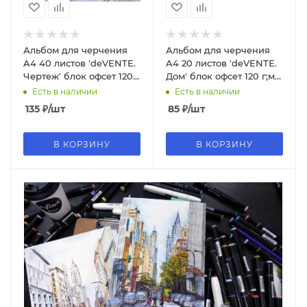
Альбом для черчения
Альбом для черчения
A4 40 листов 'deVENTE.
A4 20 листов 'deVENTE.
Чертеж' блок офсет 120
Дом' блок офсет 120 г;м²,
г;м², 2110402
2110401
Есть в наличии
Есть в наличии
135
₽
/шт
85
₽
/шт
В КОРЗИНУ
В КОРЗИНУ