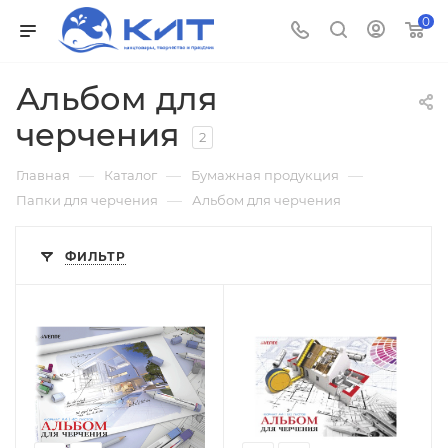
0
Альбом для
черчения
2
—
—
—
Главная
Каталог
Бумажная продукция
—
Папки для черчения
Альбом для черчения
ФИЛЬТР