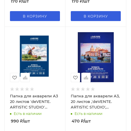
170
₽
/шт
170
₽
/шт
В КОРЗИНУ
В КОРЗИНУ
Папка для акварели A3
Папка для акварели A3,
20 листов 'deVENTE.
20 листов ,'deVENTE.
ARTISTIC STUDIO'
ARTISTIC STUDIO',
акварельная бумага 300
акварельная бумага 200
Есть в наличии
Есть в наличии
г;м² , 2131316
г;м², 2131305
990
₽
/шт
470
₽
/шт