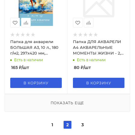
Папка для акварели
Папка ДЛЯ АКВАРЕЛИ
БОЛЬШАЯ А3, 10 л., 180
А4 АКВАРЕЛЬНЫЕ
г/м2, 297х420 мм,
МОМЕНТЫ ЖИЗНИ - 2,
BRAUBERG АКАДЕМИЯ,
цветная обл., 10л. 10-
Есть в наличии
Есть в наличии
"Дружба", 117740
2238
165
₽
/шт
80
₽
/шт
В КОРЗИНУ
В КОРЗИНУ
ПОКАЗАТЬ ЕЩЕ
1
2
3