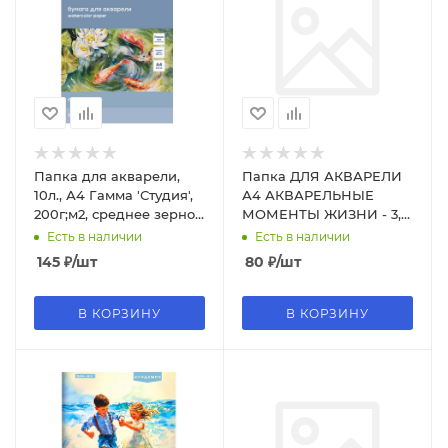
Папка для акварели,
Папка ДЛЯ АКВАРЕЛИ
10л., А4 Гамма 'Студия',
А4 АКВАРЕЛЬНЫЕ
200г;м2, среднее зерно,
МОМЕНТЫ ЖИЗНИ - 3,
40C03F710W
цветная обл., 10л. 10-
Есть в наличии
Есть в наличии
2239
145
₽
/шт
80
₽
/шт
В КОРЗИНУ
В КОРЗИНУ