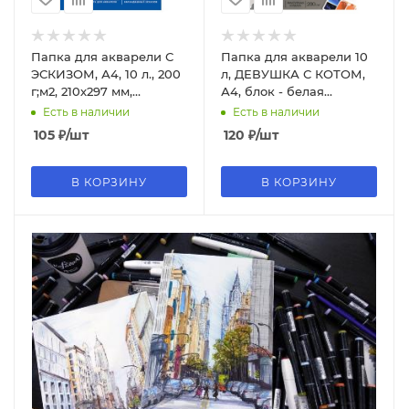
Папка для акварели С
Папка для акварели 10
ЭСКИЗОМ, А4, 10 л., 200
л, ДЕВУШКА С КОТОМ,
г;м2, 210х297 мм,
А4, блок - белая
BRAUBERG, 111071
акварельная бумага 200
Есть в наличии
Есть в наличии
г, 69935
105
₽
/шт
120
₽
/шт
В КОРЗИНУ
В КОРЗИНУ