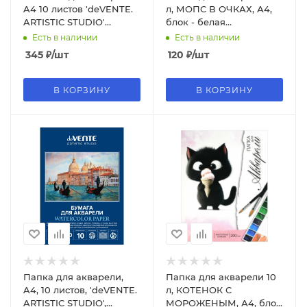
A4 10 листов 'deVENTE.
л, МОПС В ОЧКАХ, А4,
ARTISTIC STUDIO'
блок - белая
акварельная бумага 300
акварельная бумага 200
Есть в наличии
Есть в наличии
г;м² , 2131317
г;м², 69938
345
₽
/шт
120
₽
/шт
В КОРЗИНУ
В КОРЗИНУ
Папка для акварели,
Папка для акварели 10
A4, 10 листов, 'deVENTE.
л, КОТЕНОК С
ARTISTIC STUDIO',
МОРОЖЕНЫМ, А4, блок