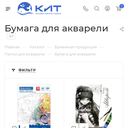
0
Бумага для акварели
47
—
—
—
Главная
Каталог
Бумажная продукция
—
Папки для акварели
Бумага для акварели
ФИЛЬТР