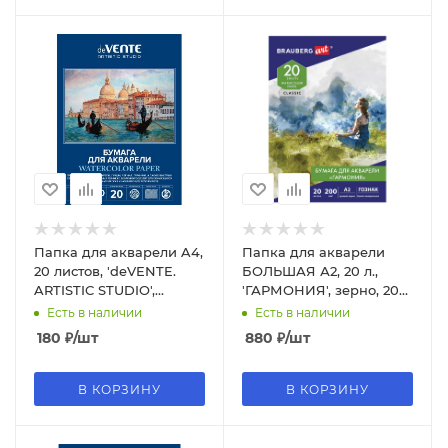
Папка для акварели A4,
Папка для акварели
20 листов, 'deVENTE.
БОЛЬШАЯ А2, 20 л.,
ARTISTIC STUDIO',
'ГАРМОНИЯ', зерно, 200
акварельная бумага 200
г;м2, ГОЗНАК,
Есть в наличии
Есть в наличии
г;м², 2131307
BRAUBERG ART, 113211
180
₽
/шт
880
₽
/шт
В КОРЗИНУ
В КОРЗИНУ