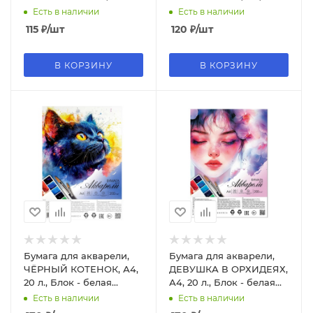
акварельная бумага 200
- белая акварельная
Есть в наличии
Есть в наличии
г;м², 2131306
бумага 200 г;м², 69936
115
₽
/шт
120
₽
/шт
В КОРЗИНУ
В КОРЗИНУ
Бумага для акварели,
Бумага для акварели,
ЧЁРНЫЙ КОТЕНОК, А4,
ДЕВУШКА В ОРХИДЕЯХ,
20 л., Блок - белая
А4, 20 л., Блок - белая
акварельная бумага,
акварельная бумага,
Есть в наличии
Есть в наличии
200 г;м², 70474
70475