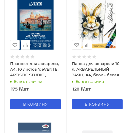
Планшет для акварели,
Папка для акварели 10
A4, 10 листов 'deVENTE.
л, АКВАРЕЛЬНЫЙ
ARTISTIC STUDIO',
ЗАЯЦ, А4, блок - белая
акварельная бумага 200
акварельная бумага 200
Есть в наличии
Есть в наличии
г;м², 2131308
г;м², 69937
175
₽
/шт
120
₽
/шт
В КОРЗИНУ
В КОРЗИНУ